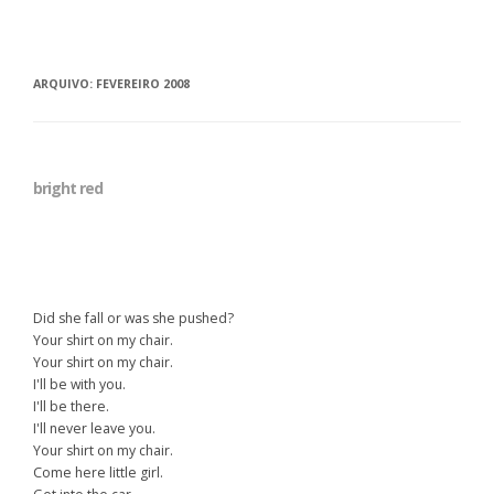
ARQUIVO:
FEVEREIRO 2008
bright red
Did she fall or was she pushed?
Your shirt on my chair.
Your shirt on my chair.
I'll be with you.
I'll be there.
I'll never leave you.
Your shirt on my chair.
Come here little girl.