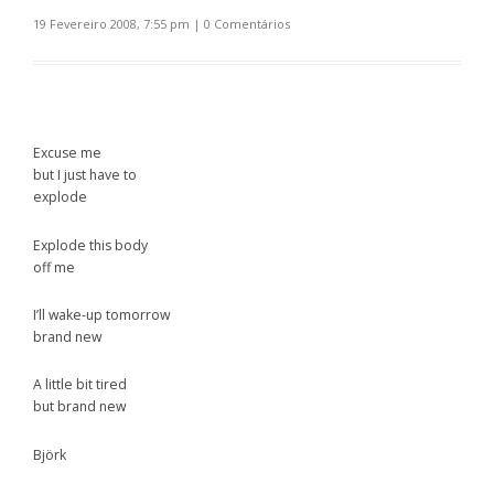
19 Fevereiro 2008, 7:55 pm
|
0 Comentários
Excuse me
but I just have to
explode
Explode this body
off me
I’ll wake-up tomorrow
brand new
A little bit tired
but brand new
Björk