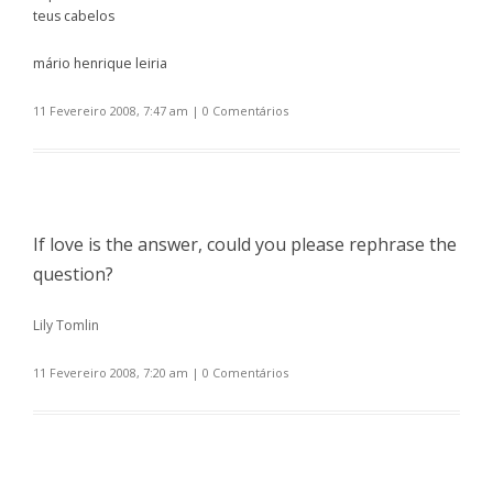
teus cabelos
mário henrique leiria
11 Fevereiro 2008, 7:47 am
|
0 Comentários
If love is the answer, could you please rephrase the
question?
Lily Tomlin
11 Fevereiro 2008, 7:20 am
|
0 Comentários