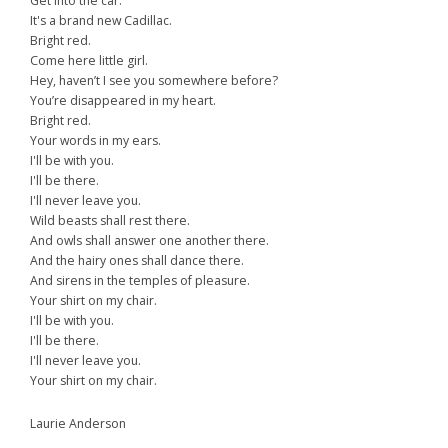
Get into the car.
It's a brand new Cadillac.
Bright red.
Come here little girl.
Hey, haven’t I see you somewhere before?
You’re disappeared in my heart.
Bright red.
Your words in my ears.
I'll be with you.
I'll be there.
I'll never leave you.
Wild beasts shall rest there.
And owls shall answer one another there.
And the hairy ones shall dance there.
And sirens in the temples of pleasure.
Your shirt on my chair.
I'll be with you.
I'll be there.
I'll never leave you.
Your shirt on my chair.
Laurie Anderson