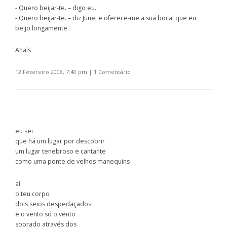
- Quero beijar-te. – digo eu.
- Quero beijar-te. – diz June, e oferece-me a sua boca, que eu
beijo longamente.
Anaïs
12 Fevereiro 2008, 7:40 pm
|
1 Comentário
eu sei
que há um lugar por descobrir
um lugar tenebroso e cantante
como uma ponte de velhos manequins
aí
o teu corpo
dois seios despedaçados
e o vento só o vento
soprado através dos