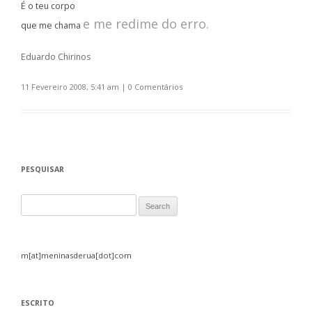
É o teu corpo
e me redime do erro.
que me chama
Eduardo Chirinos
11 Fevereiro 2008, 5:41 am
|
0 Comentários
PESQUISAR
Search for:
m[at]meninasderua[dot]com
ESCRITO