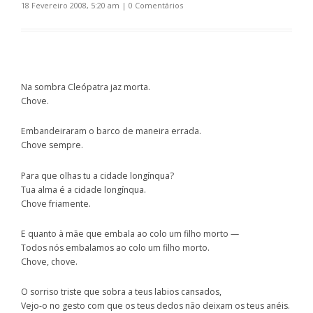
18 Fevereiro 2008, 5:20 am
|
0 Comentários
Na sombra Cleópatra jaz morta.
Chove.
Embandeiraram o barco de maneira errada.
Chove sempre.
Para que olhas tu a cidade longínqua?
Tua alma é a cidade longínqua.
Chove friamente.
E quanto à mãe que embala ao colo um filho morto —
Todos nós embalamos ao colo um filho morto.
Chove, chove.
O sorriso triste que sobra a teus labios cansados,
Vejo-o no gesto com que os teus dedos não deixam os teus anéis.