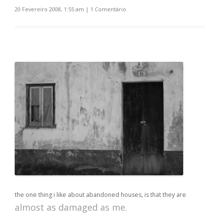
20 Fevereiro 2008, 1:55 am
|
1 Comentário
the one thing i like about abandoned houses, is that they are
almost as damaged as me.