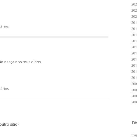
202
202
202
201
ários
201
201
201
201
201
201
 nasça nos teus olhos.
201
201
201
200
ários
200
200
200
TA
utro sítio?
fra