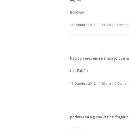
Bukowski
26 Outubro 2015, 11:44 pm
|
0 Coment
Não conheço um relâmpago que não
Luís Falcão
13 Outubro 2015, 11:45 pm
|
0 Coment
poderei eu alguma vez naufragar no