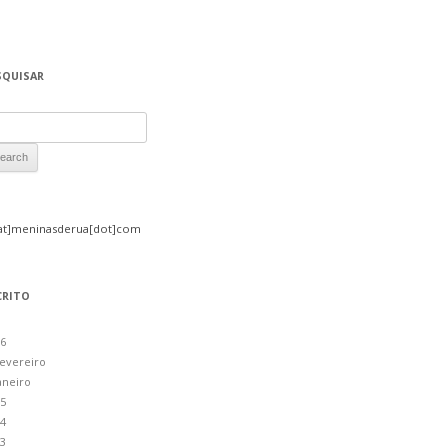
SQUISAR
rch for:
at]meninasderua[dot]com
CRITO
6
evereiro
aneiro
5
4
3