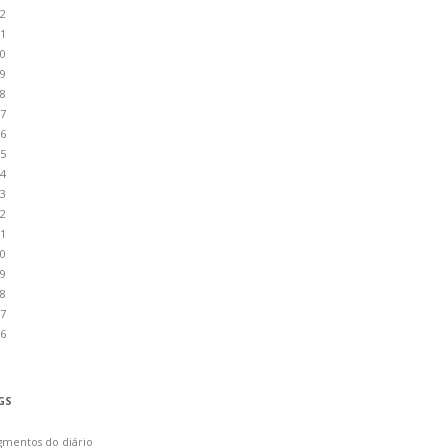
2
1
0
9
8
7
6
5
4
3
2
1
0
9
8
7
6
GS
gmentos do diário