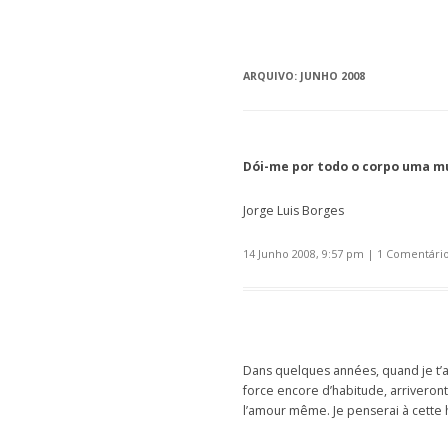
ARQUIVO:
JUNHO 2008
Dói-me por todo o corpo uma m
Jorge Luis Borges
14 Junho 2008, 9:57 pm
|
1 Comentári
Dans quelques années, quand je t’au
force encore d’habitude, arriveront
l’amour même. Je penserai à cette hi