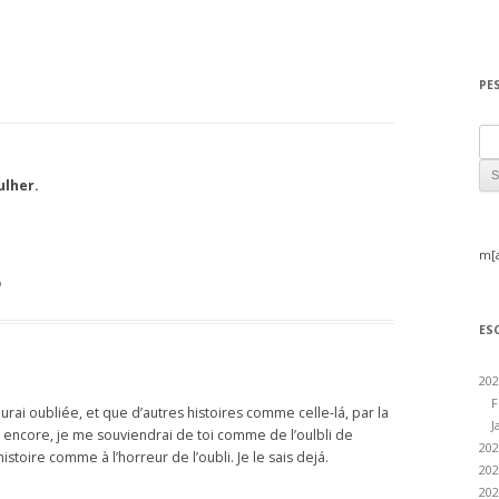
PE
Sea
ulher.
m[
o
ES
202
F
rai oubliée, et que d’autres histoires comme celle-lá, par la
J
 encore, je me souviendrai de toi comme de l’oulbli de
202
stoire comme à l’horreur de l’oubli. Je le sais dejá.
202
202