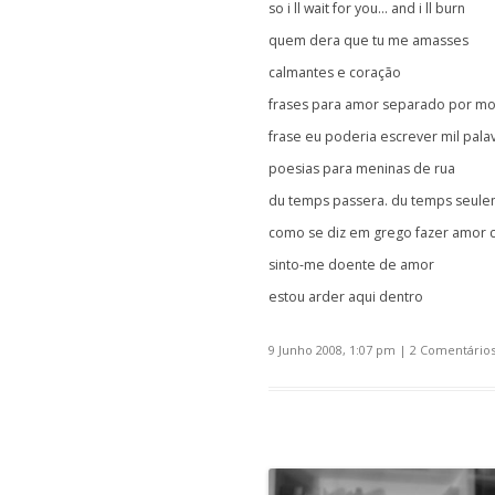
so i ll wait for you… and i ll burn
quem dera que tu me amasses
calmantes e coração
frases para amor separado por mo
frase eu poderia escrever mil palav
poesias para meninas de rua
du temps passera. du temps seule
como se diz em grego fazer amor 
sinto-me doente de amor
estou arder aqui dentro
9 Junho 2008, 1:07 pm
|
2 Comentário