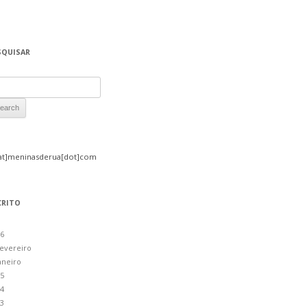
SQUISAR
rch for:
at]meninasderua[dot]com
CRITO
6
evereiro
aneiro
5
4
3