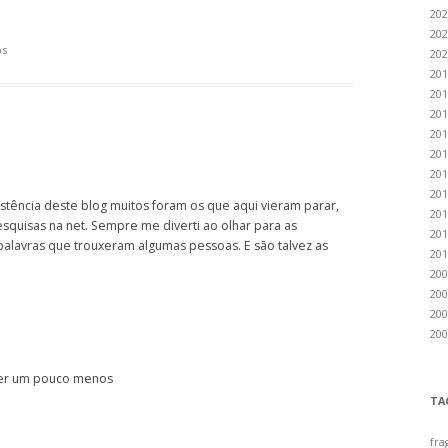
202
202
os
202
201
201
201
201
201
201
201
stência deste blog muitos foram os que aqui vieram parar,
201
squisas na net. Sempre me diverti ao olhar para as
201
 palavras que trouxeram algumas pessoas. E são talvez as
201
200
200
200
200
uer um pouco menos
TA
fra