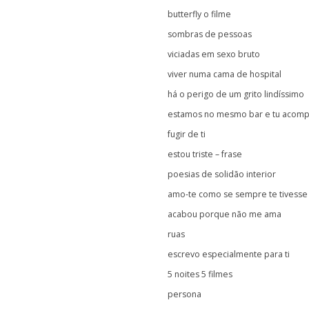
butterfly o filme
sombras de pessoas
viciadas em sexo bruto
viver numa cama de hospital
há o perigo de um grito lindíssimo
estamos no mesmo bar e tu acompan
fugir de ti
estou triste – frase
poesias de solidão interior
amo-te como se sempre te tivess
acabou porque não me ama
ruas
escrevo especialmente para ti
5 noites 5 filmes
persona