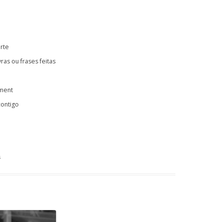
rte
ras ou frases feitas
ment
contigo
s