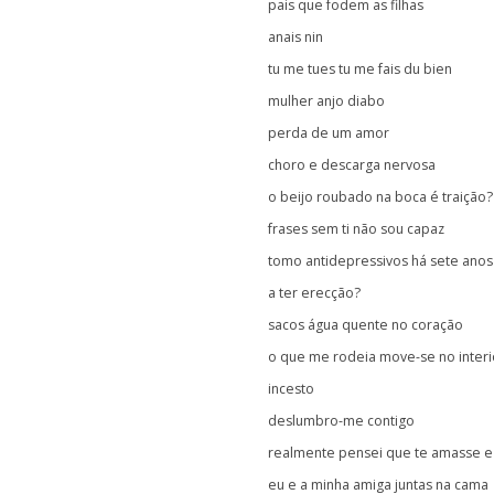
pais que fodem as filhas
anais nin
tu me tues tu me fais du bien
mulher anjo diabo
perda de um amor
choro e descarga nervosa
o beijo roubado na boca é traição?
frases sem ti não sou capaz
tomo antidepressivos há sete anos
a ter erecção?
sacos água quente no coração
o que me rodeia move-se no interi
incesto
deslumbro-me contigo
realmente pensei que te amasse e
eu e a minha amiga juntas na cama