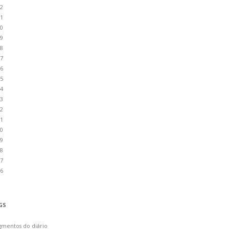
2
1
0
9
8
7
6
5
4
3
2
1
0
9
8
7
6
GS
gmentos do diário