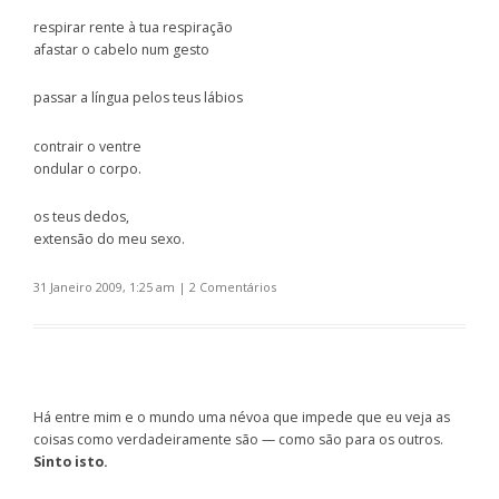
respirar rente à tua respiração
afastar o cabelo num gesto
passar a língua pelos teus lábios
contrair o ventre
ondular o corpo.
os teus dedos,
extensão do meu sexo.
31 Janeiro 2009, 1:25 am
|
2 Comentários
Há entre mim e o mundo uma névoa que impede que eu veja as
coisas como verdadeiramente são — como são para os outros.
Sinto isto.