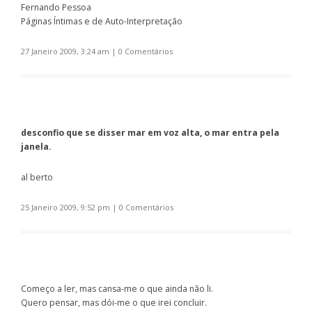
Fernando Pessoa
Páginas Íntimas e de Auto-Interpretação
27 Janeiro 2009, 3:24 am
|
0 Comentários
desconfio que se disser mar em voz alta, o mar entra pela
janela.
al berto
25 Janeiro 2009, 9:52 pm
|
0 Comentários
Começo a ler, mas cansa-me o que ainda não li.
Quero pensar, mas dói-me o que irei concluir.