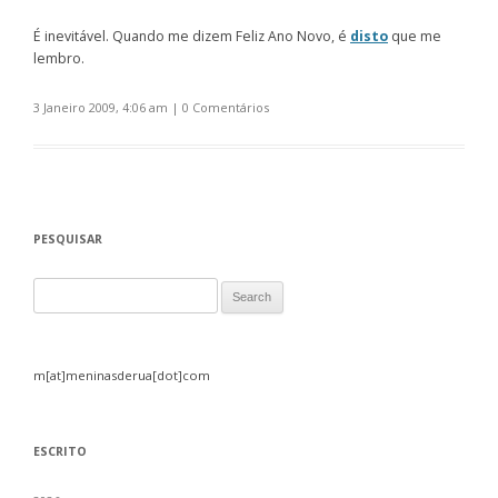
É inevitável. Quando me dizem Feliz Ano Novo, é
disto
que me
lembro.
3 Janeiro 2009, 4:06 am
|
0 Comentários
PESQUISAR
Search for:
m[at]meninasderua[dot]com
ESCRITO