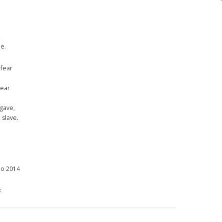
,
de.
 fear
lear
 gave,
 slave.
io 2014
s