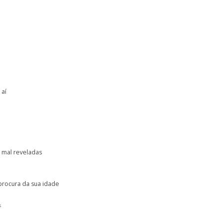
 aí
.
 mal reveladas
procura da sua idade
s