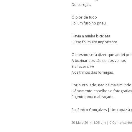
De cerejas.
O pior de tudo
Foi um furo no pneu.
Havia a minha bicicleta
E isso foi muito importante.
O mesmo será dizer que andei por
A buzinar aos cães e aos velhos
E a fazer
trim
Nos trilhos das formigas.
Por outro lado, não há mais mundo
Há somente espelhos e fotografias
E gente pouco abraçada.
Rui Pedro Gonçalves | Um rapaz à 
20 Maio 2014, 1:05 pm
|
0 Comentário