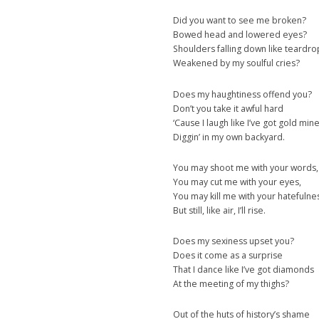
Did you want to see me broken?
Bowed head and lowered eyes?
Shoulders falling down like teardro
Weakened by my soulful cries?
Does my haughtiness offend you?
Don’t you take it awful hard
‘Cause I laugh like I’ve got gold min
Diggin’ in my own backyard.
You may shoot me with your words,
You may cut me with your eyes,
You may kill me with your hatefulne
But still, like air, I’ll rise.
Does my sexiness upset you?
Does it come as a surprise
That I dance like I’ve got diamonds
At the meeting of my thighs?
Out of the huts of history’s shame