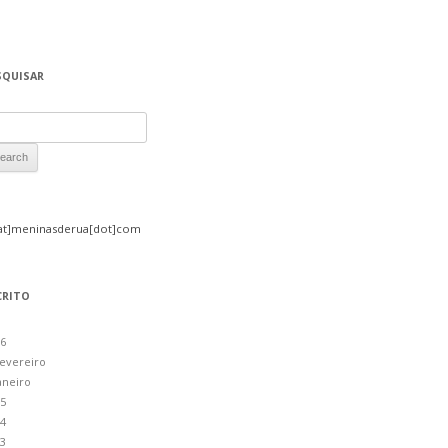
SQUISAR
rch for:
at]meninasderua[dot]com
CRITO
6
evereiro
aneiro
5
4
3