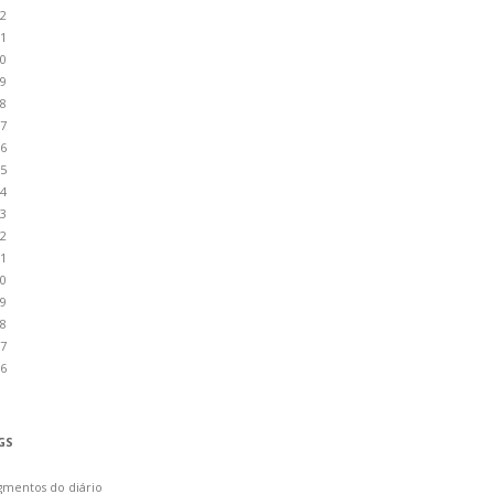
2
1
0
9
8
7
6
5
4
3
2
1
0
9
8
7
6
GS
gmentos do diário