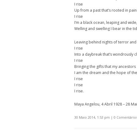
I rise
Up from a past that’s rooted in pain
I rise
I’m a black ocean, leaping and wide
Welling and swelling I bear in the ti
Leaving behind nights of terror and
I rise
Into a daybreak that’s wondrously c
I rise
Bringing the gifts that my ancestors
I am the dream and the hope of the
I rise
I rise
I rise.
Maya Angelou, 4 Abril 1928 – 28 Ma
30 Maio 2014, 1:53 pm
|
0 Comentário