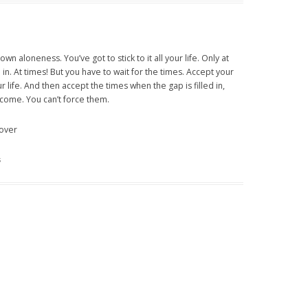
 own aloneness. You’ve got to stick to it all your life. Only at
d in. At times! But you have to wait for the times. Accept your
ur life. And then accept the times when the gap is filled in,
come. You can’t force them.
Lover
s