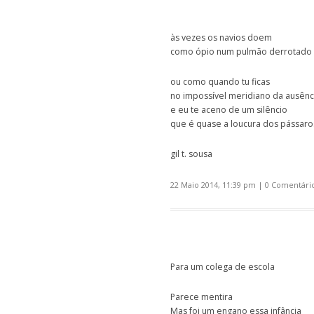
às vezes os navios doem
como ópio num pulmão derrotado
ou como quando tu ficas
no impossível meridiano da ausênc
e eu te aceno de um silêncio
que é quase a loucura dos pássaro
gil t. sousa
22 Maio 2014, 11:39 pm
|
0 Comentári
Para um colega de escola
Parece mentira
Mas foi um engano essa infância