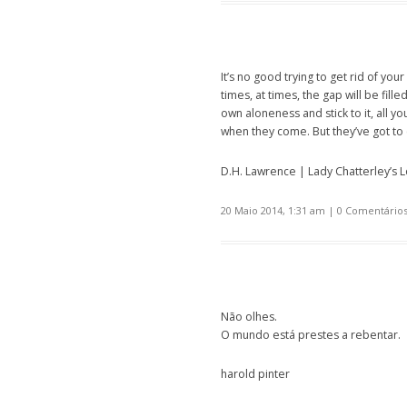
It’s no good trying to get rid of your
times, at times, the gap will be fille
own aloneness and stick to it, all yo
when they come. But they’ve got to 
D.H. Lawrence | Lady Chatterley’s 
20 Maio 2014, 1:31 am
|
0 Comentário
Não olhes.
O mundo está prestes a rebentar.
harold pinter