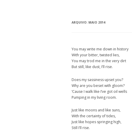
ARQUIVO:
MAIO 2014
You may write me down in history
With your bitter, twisted lies,
You may trod me in the very dirt
But still, like dust, I’ll rise.
Does my sassiness upset you?
Why are you beset with gloom?
‘Cause I walk like I’ve got oil wells
Pumping in my living room.
Just like moons and like suns,
With the certainty of tides,
Just like hopes springing high,
Still I’ll rise.