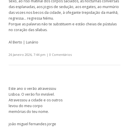
sexo, ao riso matinal dos corpos saciados, às nocturnas conversas
das esplanadas, aos jogos de sedução, aos engates, ao murmúrio
das vozes nos becos da cidade, à ofegante trepidação da manhã,
regressa… regressa Nému.
Porque as palavras não te substituem e estão cheias de pústulas
no coração das sílabas.
Al Berto | Lunário
26 Janeiro 2026, 7:44 pm
|
0 Comentários
Este ano o verão atravessou
Lisboa. O verão foi invisível.
Atravessou a cidade e os outros
levou do meu corpo
memórias do teu nome.
joão miguel fernandes jorge