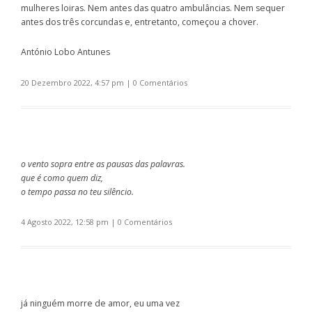
mulheres loiras. Nem antes das quatro ambulâncias. Nem sequer
antes dos três corcundas e, entretanto, começou a chover.
António Lobo Antunes
20 Dezembro 2022, 4:57 pm
|
0 Comentários
o vento sopra entre as pausas das palavras.
que é como quem diz,
o tempo passa no teu silêncio.
4 Agosto 2022, 12:58 pm
|
0 Comentários
já ninguém morre de amor, eu uma vez