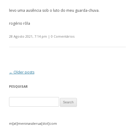
levo uma ausência sob o luto do meu guarda-chuva.
rogério rôla
28 Agosto 2021, 7:14 pm
|
0 Comentários
Post navigation
←
Older posts
PESQUISAR
Search for:
m[at]meninasderua[dot]com