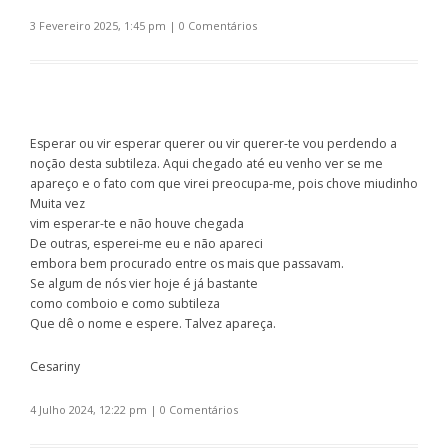
3 Fevereiro 2025, 1:45 pm
|
0 Comentários
Esperar ou vir esperar querer ou vir querer-te vou perdendo a
noção desta subtileza. Aqui chegado até eu venho ver se me
apareço e o fato com que virei preocupa-me, pois chove miudinho
Muita vez
vim esperar-te e não houve chegada
De outras, esperei-me eu e não apareci
embora bem procurado entre os mais que passavam.
Se algum de nós vier hoje é já bastante
como comboio e como subtileza
Que dê o nome e espere. Talvez apareça.
Cesariny
4 Julho 2024, 12:22 pm
|
0 Comentários