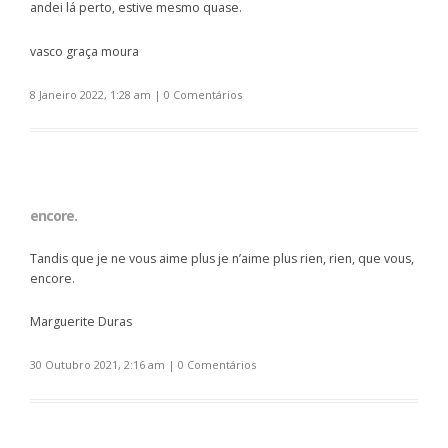
andei lá perto, estive mesmo quase.
vasco graça moura
8 Janeiro 2022, 1:28 am
|
0 Comentários
encore.
Tandis que je ne vous aime plus je n’aime plus rien, rien, que vous,
encore.
Marguerite Duras
30 Outubro 2021, 2:16 am
|
0 Comentários