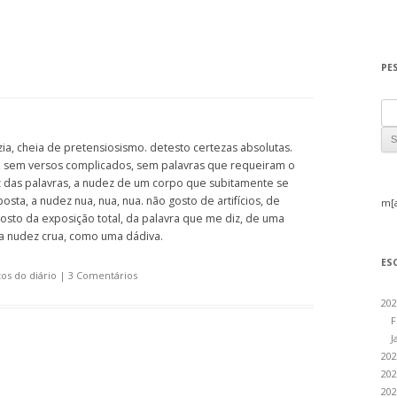
PE
Sea
ia, cheia de pretensiosismo. detesto certezas absolutas.
, sem versos complicados, sem palavras que requeiram o
z das palavras, a nudez de um corpo que subitamente se
sta, a nudez nua, nua, nua. não gosto de artifícios, de
m[
osto da exposição total, da palavra que me diz, de uma
a nudez crua, como uma dádiva.
ES
os do diário
|
3 Comentários
202
F
J
202
202
202