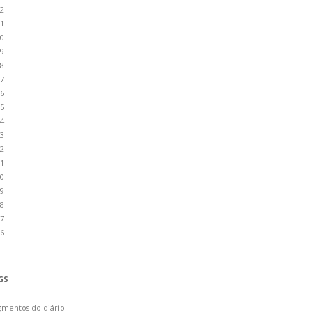
2
1
0
9
8
7
6
5
4
3
2
1
0
9
8
7
6
GS
gmentos do diário