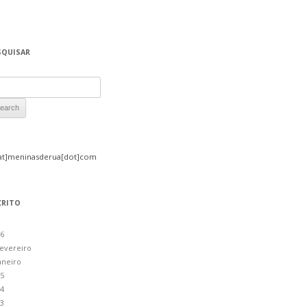
SQUISAR
rch for:
at]meninasderua[dot]com
CRITO
6
evereiro
aneiro
5
4
3