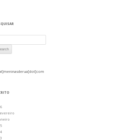
SQUISAR
rch for:
at]meninasderua[dot]com
CRITO
6
evereiro
aneiro
5
4
3