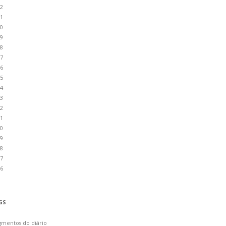
2
1
0
9
8
7
6
5
4
3
2
1
0
9
8
7
6
GS
gmentos do diário