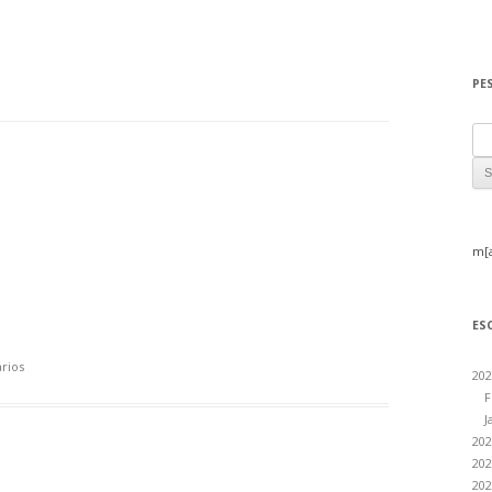
PE
Sea
m[
ES
rios
202
F
J
202
202
202