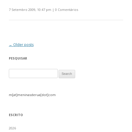
7 Setembro 2009, 10:47 pm
|
0 Comentários
Post navigation
←
Older posts
PESQUISAR
Search for:
m[at]meninasderua[dot]com
ESCRITO
2026