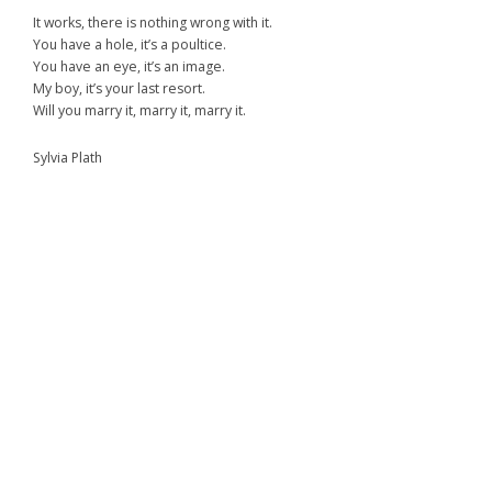
It works, there is nothing wrong with it.
You have a hole, it’s a poultice.
You have an eye, it’s an image.
My boy, it’s your last resort.
Will you marry it, marry it, marry it.
Sylvia Plath