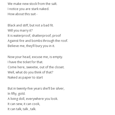
We make new stock from the salt.
I notice you are stark naked.
How about this suit -
Black and stiff, but not a bad fit.
Will you marry it?
It is waterproof, shatterproof, proof
Against fire and bombs through the roof.
Believe me, they’ll bury you in it.
Now your head, excuse me, is empty.
I have the ticket for that.
Come here, sweetie, out of the closet.
Well, what do you think of that?
Naked as paper to start
But in twenty-five years she’ll be silver,
In fifty, gold.
A living doll, everywhere you look.
It can sew, it can cook,
It can talk, talk , talk.