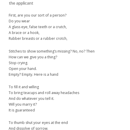
the applicant
First, are you our sort of a person?
Do you wear
A glass eye, false teeth or a crutch,
A brace or a hook,
Rubber breasts or a rubber crotch,
Stitches to show something’s missing? No, no? Then
How can we give you a thing?
Stop crying.
Open your hand.
Empty? Empty. Here is a hand
To fill it and willing
To bring teacups and roll away headaches
And do whatever you tell it.
Will you marry it?
It is guaranteed
To thumb shut your eyes at the end
And dissolve of sorrow.