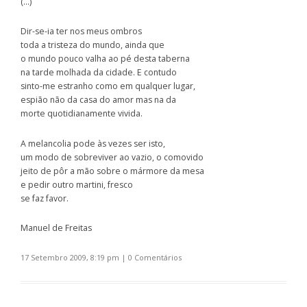
(…)
Dir-se-ia ter nos meus ombros
toda a tristeza do mundo, ainda que
o mundo pouco valha ao pé desta taberna
na tarde molhada da cidade. E contudo
sinto-me estranho como em qualquer lugar,
espião não da casa do amor mas na da
morte quotidianamente vivida.
A melancolia pode às vezes ser isto,
um modo de sobreviver ao vazio, o comovido
jeito de pôr a mão sobre o mármore da mesa
e pedir outro martini, fresco
se faz favor.
Manuel de Freitas
17 Setembro 2009, 8:19 pm
|
0 Comentários