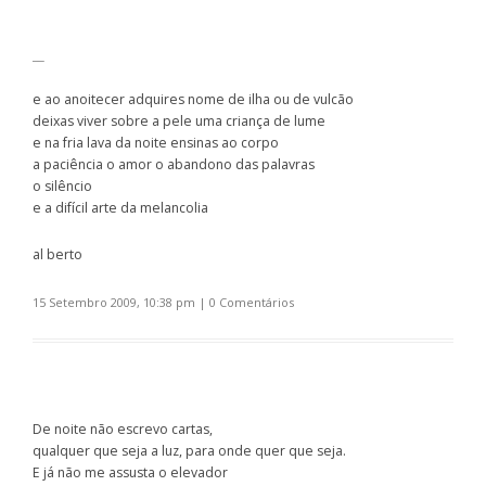
__
e ao anoitecer adquires nome de ilha ou de vulcão
deixas viver sobre a pele uma criança de lume
e na fria lava da noite ensinas ao corpo
a paciência o amor o abandono das palavras
o silêncio
e a difícil arte da melancolia
al berto
15 Setembro 2009, 10:38 pm
|
0 Comentários
De noite não escrevo cartas,
qualquer que seja a luz, para onde quer que seja.
E já não me assusta o elevador