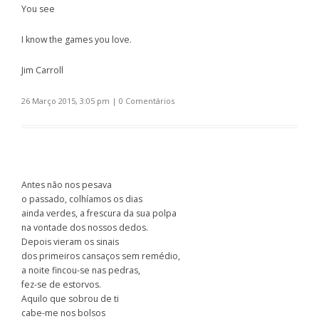
You see
I know the games you love.
Jim Carroll
26 Março 2015, 3:05 pm
|
0 Comentários
Antes não nos pesava
o passado, colhíamos os dias
ainda verdes, a frescura da sua polpa
na vontade dos nossos dedos.
Depois vieram os sinais
dos primeiros cansaços sem remédio,
a noite fincou-se nas pedras,
fez-se de estorvos.
Aquilo que sobrou de ti
cabe-me nos bolsos