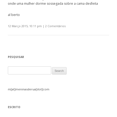
onde uma mulher dorme sossegada sobre a cama desfeita
al berto
12 Março 2015, 10:11 pm
|
2 Comentários
PESQUISAR
Search for:
m[at]meninasderua[dot]com
ESCRITO