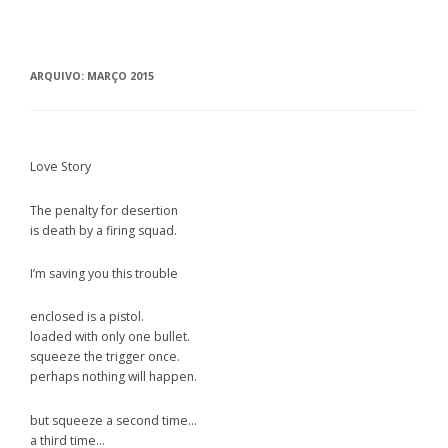
ARQUIVO:
MARÇO 2015
Love Story
The penalty for desertion
is death by a firing squad.
I’m saving you this trouble
enclosed is a pistol.
loaded with only one bullet.
squeeze the trigger once.
perhaps nothing will happen.
but squeeze a second time…
a third time…