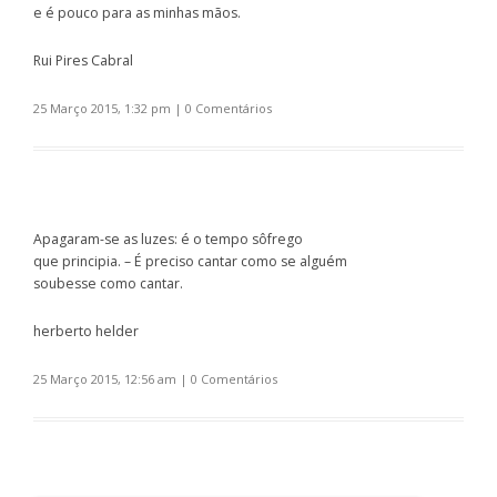
e é pouco para as minhas mãos.
Rui Pires Cabral
25 Março 2015, 1:32 pm
|
0 Comentários
Apagaram-se as luzes: é o tempo sôfrego
que principia. – É preciso cantar como se alguém
soubesse como cantar.
herberto helder
25 Março 2015, 12:56 am
|
0 Comentários