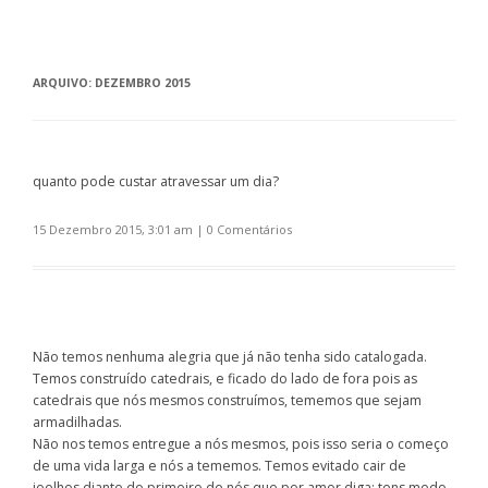
ARQUIVO:
DEZEMBRO 2015
quanto pode custar atravessar um dia?
15 Dezembro 2015, 3:01 am
|
0 Comentários
Não temos nenhuma alegria que já não tenha sido catalogada.
Temos construído catedrais, e ficado do lado de fora pois as
catedrais que nós mesmos construímos, tememos que sejam
armadilhadas.
Não nos temos entregue a nós mesmos, pois isso seria o começo
de uma vida larga e nós a tememos. Temos evitado cair de
joelhos diante do primeiro de nós que por amor diga: tens medo.