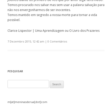
Temos procurado nos salvar mas sem usar a palavra salvação para
não nos envergonharmos de ser inocentes.
Temos mantido em segredo a nossa morte para tornar a vida
possível.
Clarice Lispector | Uma Aprendizagem ou O Livro dos Prazeres
7 Dezembro 2015, 12:42 am
|
0 Comentários
PESQUISAR
Search for:
m[at]meninasderua[dot]com