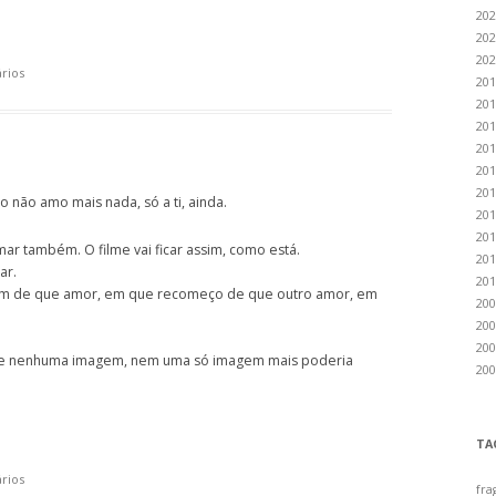
202
202
202
rios
201
201
201
201
201
201
não amo mais nada, só a ti, ainda.
201
201
ar também. O filme vai ficar assim, como está.
201
ar.
201
fim de que amor, em que recomeço de que outro amor, em
200
200
200
 que nenhuma imagem, nem uma só imagem mais poderia
200
TA
rios
fra