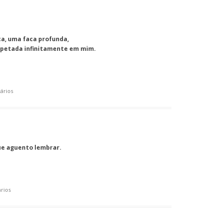
a, uma faca profunda,
espetada infinitamente em mim.
ários
ue aguento lembrar.
rios