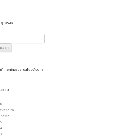
SQUISAR
rch for:
at]meninasderua[dot]com
CRITO
6
evereiro
aneiro
5
4
3