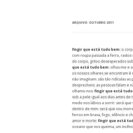
ARQUIVO:
OUTUBRO 2011
fingir que está tudo bem:
o corp
com roupa passada a ferro, rastos
do corpo, gritos desesperados sob
que está tudo bem:
olhas-me e só
os nossos olhares se encontram é 
não imaginam: são tão ridículas as 
desprezíveis: as pessoas falam e 
olhamo-nos:
fingir que está tudo
sob a pele igual aos dias antes de
medo nos lábios a sorrir: será que
dentro de mim: será que vou morre
ferros em brasa, fogo, silêncio e c
amor e morte:
fingir que está tu
oceano que nos queima, um incênd