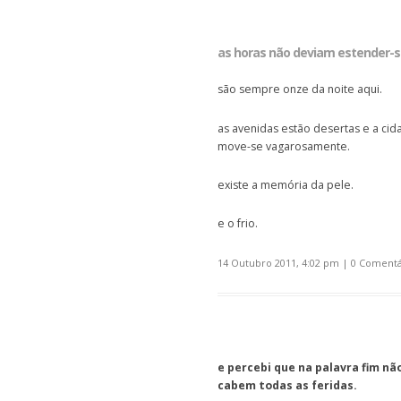
as horas não deviam estender-s
são sempre onze da noite aqui.
as avenidas estão desertas e a cid
move-se vagarosamente.
existe a memória da pele.
e o frio.
14 Outubro 2011, 4:02 pm
|
0 Comentá
e percebi que na palavra fim nã
cabem todas as feridas.