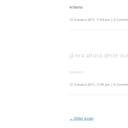
Al Berto
13 Outubro 2011, 11:04 pm
|
0 Coment
já era altura deste o
também.
12 Outubro 2011, 11:09 pm
|
0 Coment
Post navigation
←
Older posts