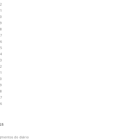
2
1
0
9
8
7
6
5
4
3
2
1
0
9
8
7
6
GS
gmentos do diário