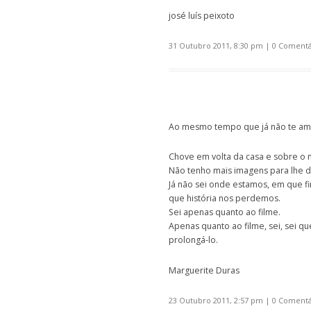
josé luís peixoto
31 Outubro 2011, 8:30 pm
|
0 Comentá
Ao mesmo tempo que já não te amo 
Chove em volta da casa e sobre o m
Não tenho mais imagens para lhe d
Já não sei onde estamos, em que 
que história nos perdemos.
Sei apenas quanto ao filme.
Apenas quanto ao filme, sei, sei
prolongá-lo.
Marguerite Duras
23 Outubro 2011, 2:57 pm
|
0 Comentá