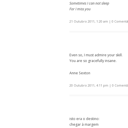
Sometimes I can not sleep
For I miss you
21 Outubro 2011, 1:20 am
|
0 Comentá
Even so, I must admire your skill.
You are so gracefully insane.
Anne Sexton
20 Outubro 2011, 4:11 pm
|
0 Comentá
isto era o destino:
chegar à margem