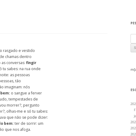
PE
Sea
o rasgado e vestido
 de chamas dentro
 as conversas:
fingir
 tu sabes: na rua onde
m[
noite: as pessoas
pessoas, tão
não imaginam: nós
ES
 bem:
o sangue a ferver
 tudo, tempestades de
202
 vou morrer?, pergunto
F
r?, olhas-me e só tu sabes:
J
huva que não se pode dizer:
202
do bem:
ter de sorrir: um
202
io que nos afoga.
202