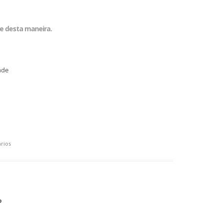
e desta maneira.
ade
rios
o