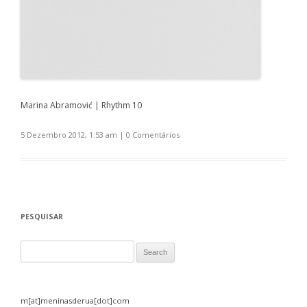
Marina Abramović | Rhythm 10
5 Dezembro 2012, 1:53 am
|
0 Comentários
PESQUISAR
Search for:
m[at]meninasderua[dot]com