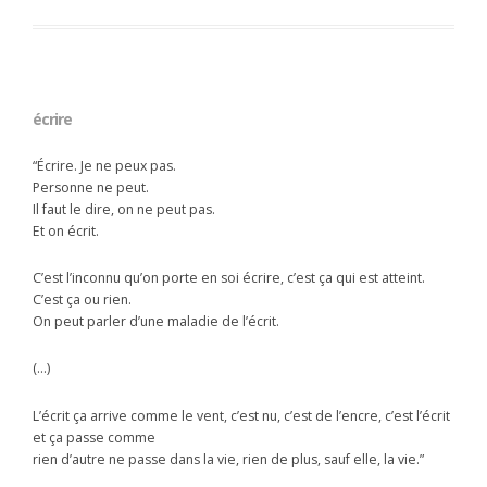
écrire
“Écrire. Je ne peux pas.
Personne ne peut.
Il faut le dire, on ne peut pas.
Et on écrit.
C’est l’inconnu qu’on porte en soi écrire, c’est ça qui est atteint.
C’est ça ou rien.
On peut parler d’une maladie de l’écrit.
(…)
L’écrit ça arrive comme le vent, c’est nu, c’est de l’encre, c’est l’écrit
et ça passe comme
rien d’autre ne passe dans la vie, rien de plus, sauf elle, la vie.”