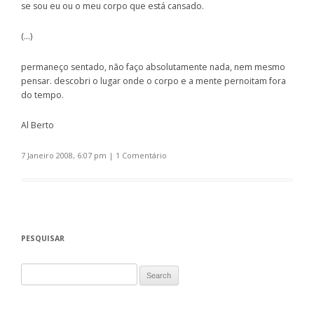
se sou eu ou o meu corpo que está cansado.
(…)
permaneço sentado, não faço absolutamente nada, nem mesmo
pensar. descobri o lugar onde o corpo e a mente pernoitam fora
do tempo.
Al Berto
7 Janeiro 2008, 6:07 pm
|
1 Comentário
PESQUISAR
Search for: