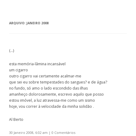
ARQUIVO:
JANEIRO 2008
(…)
esta memória-lâmina incansável
um cigarro
outro cigarro vai certamente acalmar-me
que sei eu sobre tempestades do sangues? e de água?
no fundo, só amo o lado escondido das ilhas
amanheço dolorosamente, escrevo aquilo que posso
estou imóvel, a luz atravessa-me como um sismo
hoje, vou correr à velocidade da minha solidão .
Al Berto
30 Janeiro 2008, 6:02 am
|
0 Comentários