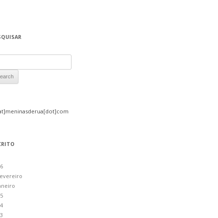
SQUISAR
rch for:
at]meninasderua[dot]com
CRITO
6
evereiro
aneiro
5
4
3