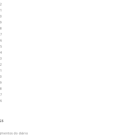
2
1
0
9
8
7
6
5
4
3
2
1
0
9
8
7
6
GS
gmentos do diário