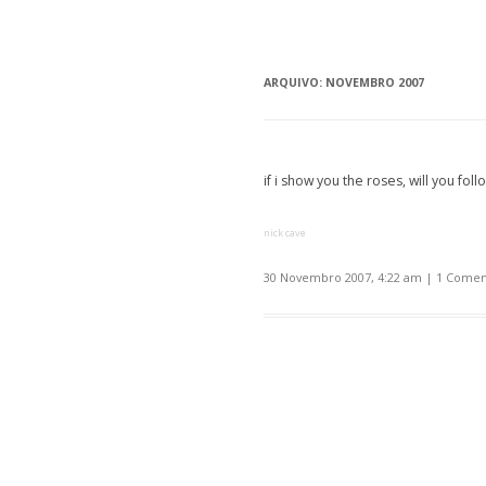
ARQUIVO:
NOVEMBRO 2007
if i show you the roses, will you foll
nick cave
30 Novembro 2007, 4:22 am
|
1 Comen