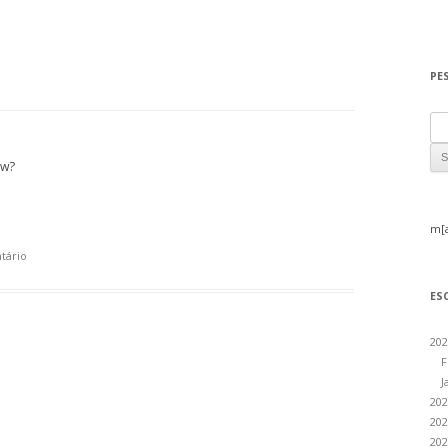
PE
Sea
ow?
m[
tário
ES
202
F
J
202
202
202