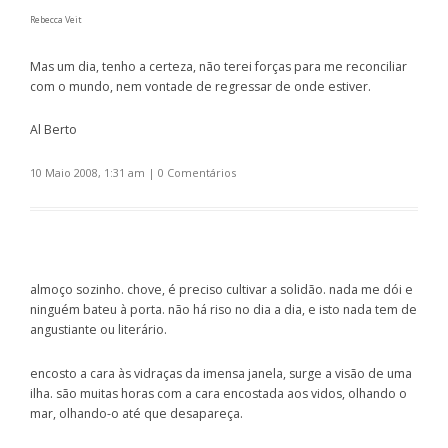
Rebecca Veit
Mas um dia, tenho a certeza, não terei forças para me reconciliar
com o mundo, nem vontade de regressar de onde estiver.
Al Berto
10 Maio 2008, 1:31 am
|
0 Comentários
almoço sozinho. chove, é preciso cultivar a solidão. nada me dói e
ninguém bateu à porta. não há riso no dia a dia, e isto nada tem de
angustiante ou literário.
encosto a cara às vidraças da imensa janela, surge a visão de uma
ilha. são muitas horas com a cara encostada aos vidos, olhando o
mar, olhando-o até que desapareça.