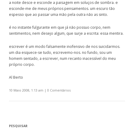
a noite desce e esconde a paisagem em soluços de sombra. e
esconde-me de meus próprios pensamentos. um escuro tão
espesso que ao passar uma mão pela outra não as sinto.
é no instante fulgurante em que já não possuo corpo, nem
sentimentos, nem desejo algum, que surje a escrita: essa mentira.
escrever é um modo falsamente inofensivo de nos suicidarmos.
um dia esquece-se tudo, escrevemo-nos. no fundo, sou um
homem sentado, a escrever, num recanto inacessível do meu
próprio corpo.
Al Berto
10 Maio 2008, 1:13 am
|
0 Comentários
PESQUISAR