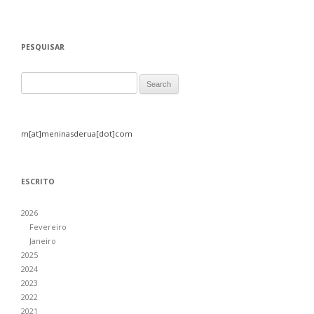
PESQUISAR
Search for:
m[at]meninasderua[dot]com
ESCRITO
2026
Fevereiro
Janeiro
2025
2024
2023
2022
2021