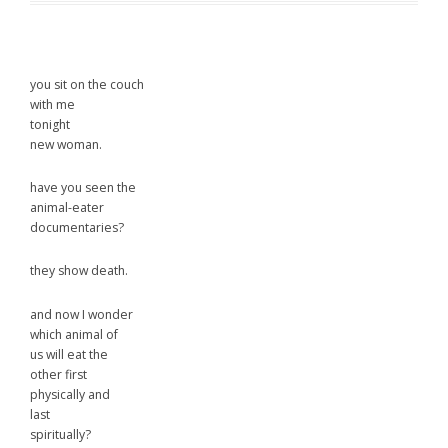
you sit on the couch
with me
tonight
new woman.
have you seen the
animal-eater
documentaries?
they show death.
and now I wonder
which animal of
us will eat the
other first
physically and
last
spiritually?