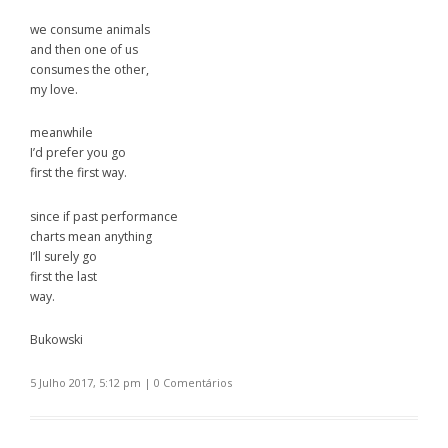
we consume animals
and then one of us
consumes the other,
my love.
meanwhile
I’d prefer you go
first the first way.
since if past performance
charts mean anything
I’ll surely go
first the last
way.
Bukowski
5 Julho 2017, 5:12 pm
|
0 Comentários