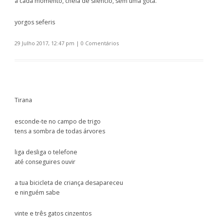
a cada momento, cheia de silêncio, sem uma gota.
yorgos seferis
29 Julho 2017, 12:47 pm
|
0 Comentários
Tirana
esconde-te no campo de trigo
tens a sombra de todas árvores
liga desliga o telefone
até conseguires ouvir
a tua bicicleta de criança desapareceu
e ninguém sabe
vinte e três gatos cinzentos