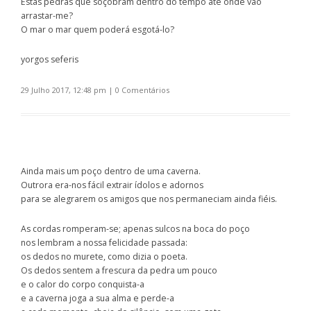
Estas pedras que soçobram dentro do tempo até onde vão
arrastar-me?
O mar o mar quem poderá esgotá-lo?
yorgos seferis
29 Julho 2017, 12:48 pm
|
0 Comentários
Ainda mais um poço dentro de uma caverna.
Outrora era-nos fácil extrair ídolos e adornos
para se alegrarem os amigos que nos permaneciam ainda fiéis.
As cordas romperam-se; apenas sulcos na boca do poço
nos lembram a nossa felicidade passada:
os dedos no murete, como dizia o poeta.
Os dedos sentem a frescura da pedra um pouco
e o calor do corpo conquista-a
e a caverna joga a sua alma e perde-a