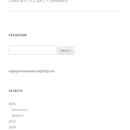
3 Julho 2017, 12:27 pm
|
1 Comentário
PESQUISAR
Search for:
m[at]meninasderua[dot]com
ESCRITO
2026
Fevereiro
Janeiro
2025
2024