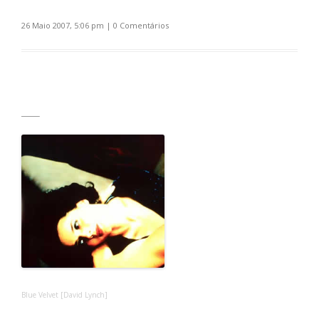
26 Maio 2007, 5:06 pm
|
0 Comentários
_____
Blue Velvet [David Lynch]