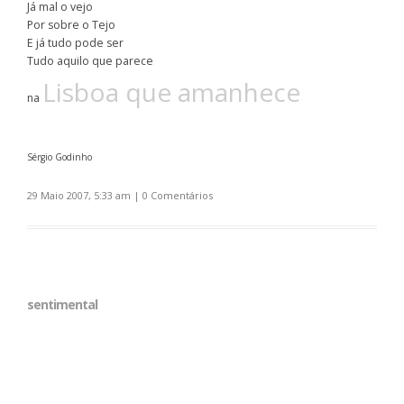
Já mal o vejo
Por sobre o Tejo
E já tudo pode ser
Tudo aquilo que parece
Lisboa que amanhece
na
Sérgio Godinho
29 Maio 2007, 5:33 am
|
0 Comentários
sentimental