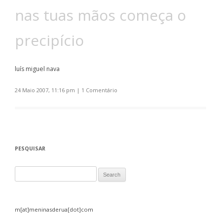
nas tuas mãos começa o
precipício
luís miguel nava
24 Maio 2007, 11:16 pm
|
1 Comentário
PESQUISAR
Search for:
m[at]meninasderua[dot]com