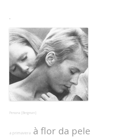
.
Persona [Bergman]
à flor da pele
a primavera