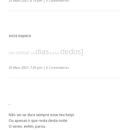
29 Maio 2007, 8:14 pm
|
0 Comentários
esta espera
dias
dedos]
contar
[de
os
pelos
29 Maio 2007, 7:29 pm
|
0 Comentários
_
Não sei se dura sempre esse teu beijo
Ou apenas o que resta desta noite
O vento, enfim, parou