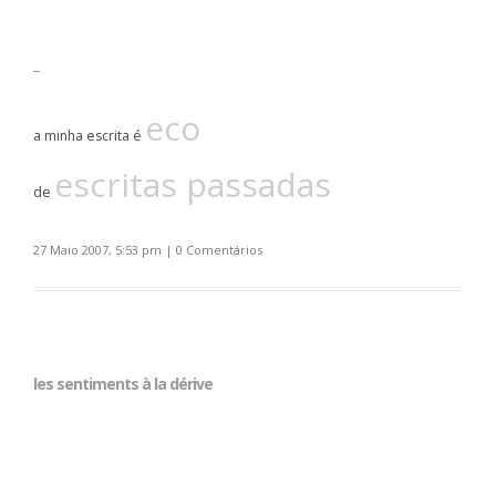
_
eco
a minha escrita é
escritas passadas
de
27 Maio 2007, 5:53 pm
|
0 Comentários
les sentiments à la dérive