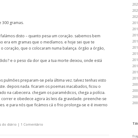
202
202
202
e 300 gramas.
201
201
201
a falámos disto – quanto pesa um coração. sabemos bem
201
o era em gramas que o medíamos. e hoje sei que te
201
 o coração, que o colocaram numa balança. órgão a órgão,
201
201
dido? e o peso da dor que a tua morte deixou, onde está
201
201
201
s pulmões preparam-se pela última vez. talvez tenhas visto
200
aste. depois nada. ficaram os poemas inacabados, ficou o
200
ado na cabeceira. chegam os paramédicos, chega a polícia.
200
de correr e obedece agora às leis da gravidade. preenche-se
200
eces. e para nós que ficámos cá o frio prolonga-se e é inverno
TA
 do diário
|
1 Comentário
fra