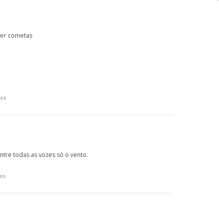
ver cometas
os
ntre todas as vozes só o vento.
os