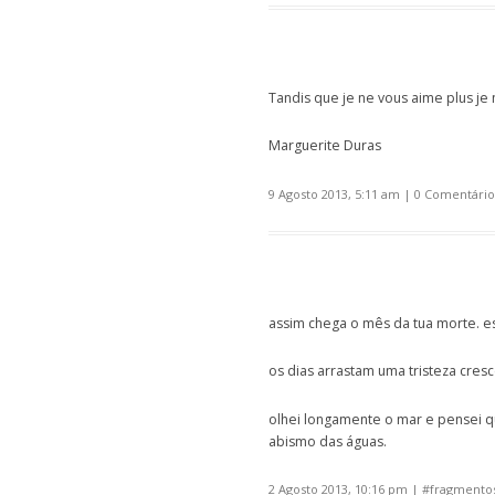
Tandis que je ne vous aime plus je n
Marguerite Duras
9 Agosto 2013, 5:11 am
|
0 Comentário
assim chega o mês da tua morte. e
os dias arrastam uma tristeza cresc
olhei longamente o mar e pensei q
abismo das águas.
2 Agosto 2013, 10:16 pm
| #
fragmentos