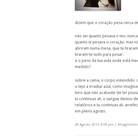
dizem que o coração pesa cerca d
não sei quanto pesava o teu. nunc
quanto
te
pesava o coração. mas nã
abriram numa mesa, que te tiraram
tiraram-te tudo para pesar.
e o peso da tua vida onde está me
medido?
sobre a cama, o corpo estendido. o
o tejo a irradiar azul, como imagin
livro que não acabaste de ler pous
tu continuas ali, o sangue deixou 
relatórios e tu continuas ali, arref
em pleno agosto.
28 Agosto 2013, 9:09 pm
| #
fragmentos