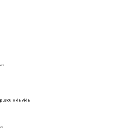
os
púsculo da vida
os