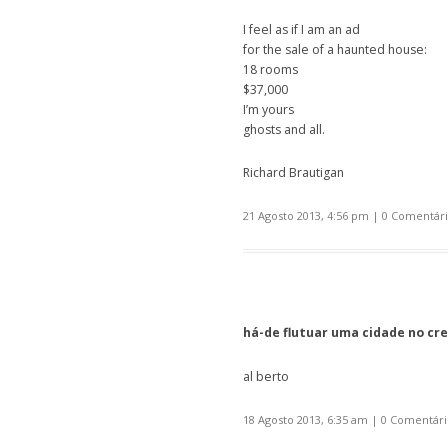
I feel as if I am an ad
for the sale of a haunted house:
18 rooms
$37,000
I’m yours
ghosts and all.
Richard Brautigan
21 Agosto 2013, 4:56 pm
|
0 Comentári
há-de flutuar uma cidade no cre
al berto
18 Agosto 2013, 6:35 am
|
0 Comentári