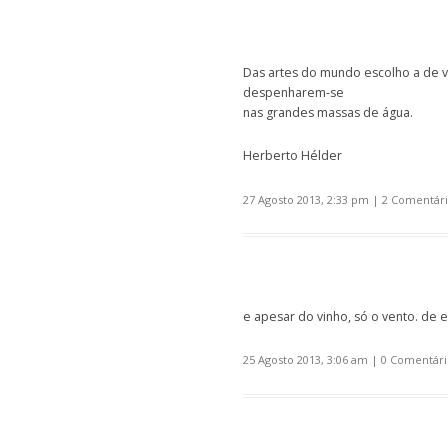
Das artes do mundo escolho a de 
despenharem-se
nas grandes massas de água.
Herberto Hélder
27 Agosto 2013, 2:33 pm
|
2 Comentári
e apesar do vinho, só o vento. de e
25 Agosto 2013, 3:06 am
|
0 Comentári