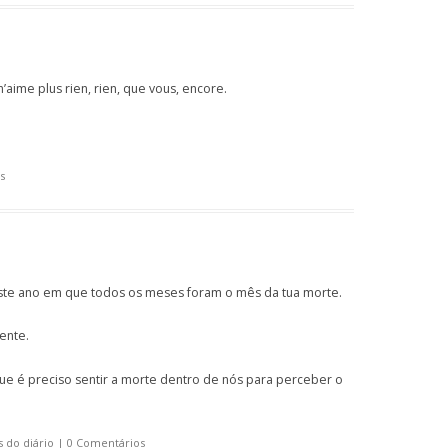
’aime plus rien, rien, que vous, encore.
s
ste ano em que todos os meses foram o mês da tua morte.
ente.
ue é preciso sentir a morte dentro de nós para perceber o
 do diário
|
0 Comentários