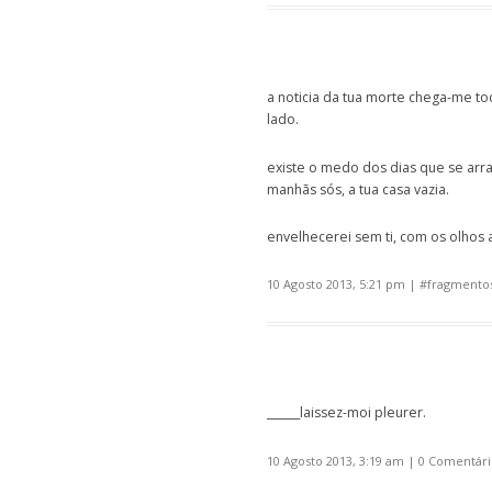
a noticia da tua morte chega-me to
lado.
existe o medo dos dias que se arra
manhãs sós, a tua casa vazia.
envelhecerei sem ti, com os olhos a
10 Agosto 2013, 5:21 pm
| #
fragmentos
______laissez-moi pleurer.
10 Agosto 2013, 3:19 am
|
0 Comentári