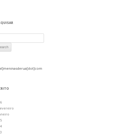
SQUISAR
rch for:
at]meninasderua[dot]com
CRITO
6
evereiro
aneiro
5
4
3