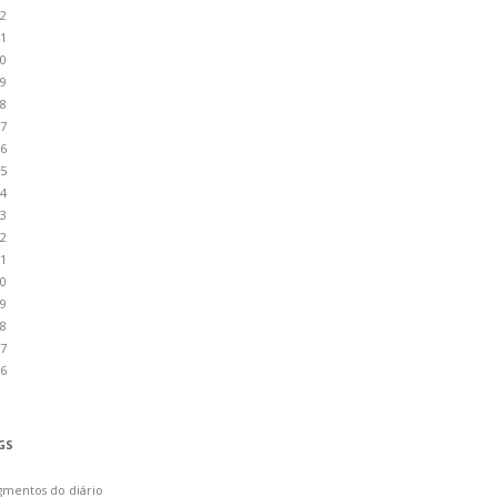
2
1
0
9
8
7
6
5
4
3
2
1
0
9
8
7
6
GS
gmentos do diário