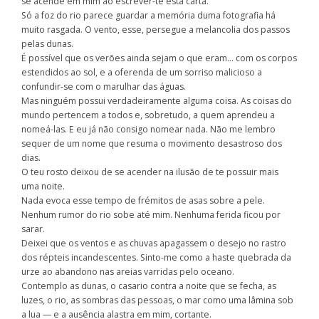
se acende em mim ao escrever-te esta carta.
Só a foz do rio parece guardar a memória duma fotografia há
muito rasgada. O vento, esse, persegue a melancolia dos passos
pelas dunas.
É possível que os verões ainda sejam o que eram… com os corpos
estendidos ao sol, e a oferenda de um sorriso malicioso a
confundir-se com o marulhar das águas.
Mas ninguém possui verdadeiramente alguma coisa. As coisas do
mundo pertencem a todos e, sobretudo, a quem aprendeu a
nomeá-las. E eu já não consigo nomear nada. Não me lembro
sequer de um nome que resuma o movimento desastroso dos
dias.
O teu rosto deixou de se acender na ilusão de te possuir mais
uma noite.
Nada evoca esse tempo de frémitos de asas sobre a pele.
Nenhum rumor do rio sobe até mim. Nenhuma ferida ficou por
sarar.
Deixei que os ventos e as chuvas apagassem o desejo no rastro
dos répteis incandescentes. Sinto-me como a haste quebrada da
urze ao abandono nas areias varridas pelo oceano.
Contemplo as dunas, o casario contra a noite que se fecha, as
luzes, o rio, as sombras das pessoas, o mar como uma lâmina sob
a lua — e a ausência alastra em mim, cortante.