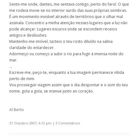
Sento-me onde, dantes, me sentava contigo, perto do farol. O que
me rodeia move-se no interior surdo das suas próprias sombras.
É um movimento invisível através de territórios que o olhar mal
assinala. Concentro a minha atenção nesses lugares que a luz não
pode alcançar. Lugares escuros onde se escondem receios
antigos e desilusões.
Mantenho-me imóvel, tacteio o teu rosto diluído na salina
claridade do entardecer.
Adormeço ou começo a subir o rio para fugir à imensa noite do
mar.
…
Escreve-me, peço-te, enquanto a tua imagem permanece nítida
perto de mim.
Vou prosseguir viagem assim que o dia despontar e o som do teu
nome, gota a gota, se insinue junto ao coração.
Al Berto
31 Outubro 2007, 6:12 pm
|
3 Comentários