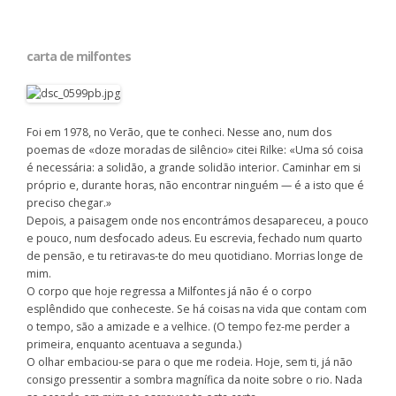
carta de milfontes
Foi em 1978, no Verão, que te conheci. Nesse ano, num dos
poemas de «doze moradas de silêncio» citei Rilke: «Uma só coisa
é necessária: a solidão, a grande solidão interior. Caminhar em si
próprio e, durante horas, não encontrar ninguém — é a isto que é
preciso chegar.»
Depois, a paisagem onde nos encontrámos desapareceu, a pouco
e pouco, num desfocado adeus. Eu escrevia, fechado num quarto
de pensão, e tu retiravas-te do meu quotidiano. Morrias longe de
mim.
O corpo que hoje regressa a Milfontes já não é o corpo
esplêndido que conheceste. Se há coisas na vida que contam com
o tempo, são a amizade e a velhice. (O tempo fez-me perder a
primeira, enquanto acentuava a segunda.)
O olhar embaciou-se para o que me rodeia. Hoje, sem ti, já não
consigo pressentir a sombra magnífica da noite sobre o rio. Nada