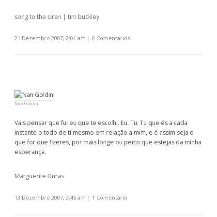
song to the siren | tim buckley
21 Dezembro 2007, 2:01 am
|
0 Comentários
Nan Goldin
Vais pensar que fui eu que te escolhi. Eu. Tu. Tu que és a cada
instante o todo de ti mesmo em relação a mim, e é assim seja o
que for que fizeres, por mais longe ou perto que estejas da minha
esperança.
Marguerite Duras
13 Dezembro 2007, 3:45 am
|
1 Comentário