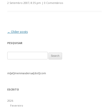
2 Setembro 2007, 8:35 pm
|
0 Comentários
Post navigation
←
Older posts
PESQUISAR
Search for:
m[at]meninasderua[dot]com
ESCRITO
2026
Fevereiro