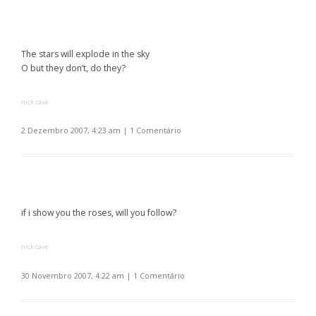
The stars will explode in the sky
O but they don’t, do they?
nick cave
2 Dezembro 2007, 4:23 am
|
1 Comentário
if i show you the roses, will you follow?
nick cave
30 Novembro 2007, 4:22 am
|
1 Comentário