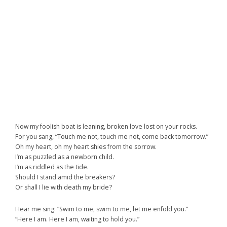
Now my foolish boat is leaning, broken love lost on your rocks.
For you sang, “Touch me not, touch me not, come back tomorrow.”
Oh my heart, oh my heart shies from the sorrow.
I’m as puzzled as a newborn child.
I’m as riddled as the tide.
Should I stand amid the breakers?
Or shall I lie with death my bride?
Hear me sing: “Swim to me, swim to me, let me enfold you.”
“Here I am. Here I am, waiting to hold you.”