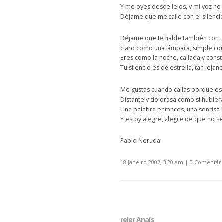
Y me oyes desde lejos, y mi voz no 
Déjame que me calle con el silencio
Déjame que te hable también con tu
claro como una lámpara, simple com
Eres como la noche, callada y const
Tu silencio es de estrella, tan lejano
Me gustas cuando callas porque es
Distante y dolorosa como si hubier
Una palabra entonces, una sonrisa 
Y estoy alegre, alegre de que no se
Pablo Neruda
18 Janeiro 2007, 3:20 am
|
0 Comentár
reler Anaïs