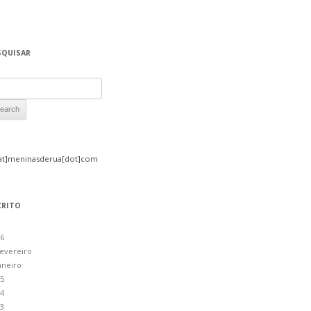
SQUISAR
rch for:
at]meninasderua[dot]com
CRITO
6
evereiro
aneiro
5
4
3