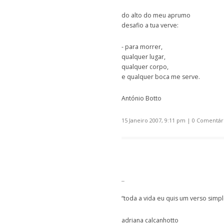
do alto do meu aprumo
desafio a tua verve:
- para morrer,
qualquer lugar,
qualquer corpo,
e qualquer boca me serve.
António Botto
15 Janeiro 2007, 9:11 pm
|
0 Comentár
_
“toda a vida eu quis um verso simpl
adriana calcanhotto