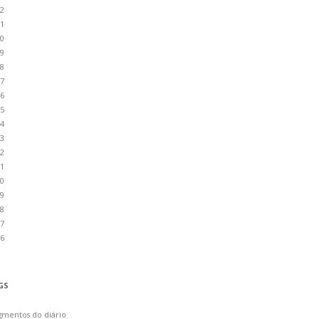
2
1
0
9
8
7
6
5
4
3
2
1
0
9
8
7
6
GS
gmentos do diário