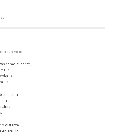
ios
 tu silencio
tás como ausente,
te toca.
 volado
 boca.
de mi alma
ma mía.
i alma,
a.
mo distante.
en arrullo.