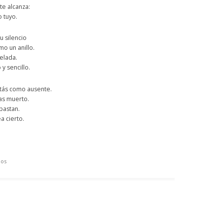
te alcanza:
 tuyo.
 silencio
o un anillo.
elada.
 y sencillo.
tás como ausente.
as muerto.
bastan.
a cierto.
ios