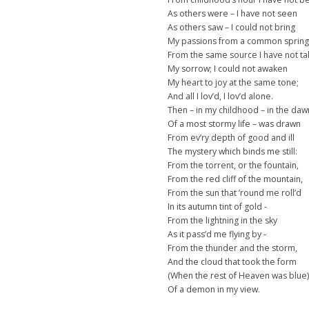
As others were – I have not seen
As others saw – I could not bring
My passions from a common spring
From the same source I have not t
My sorrow; I could not awaken
My heart to joy at the same tone;
And all I lov’d, I lov’d alone.
Then – in my childhood – in the daw
Of a most stormy life – was drawn
From ev’ry depth of good and ill
The mystery which binds me still:
From the torrent, or the fountain,
From the red cliff of the mountain,
From the sun that ’round me roll’d
In its autumn tint of gold -
From the lightning in the sky
As it pass’d me flying by -
From the thunder and the storm,
And the cloud that took the form
(When the rest of Heaven was blue)
Of a demon in my view.