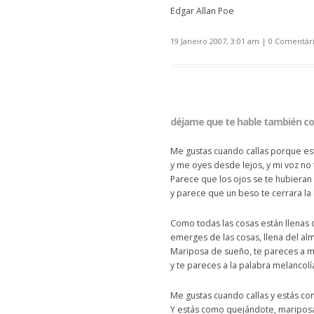
Edgar Allan Poe
19 Janeiro 2007, 3:01 am
|
0 Comentár
déjame que te hable también con
Me gustas cuando callas porque es
y me oyes desde lejos, y mi voz no 
Parece que los ojos se te hubieran
y parece que un beso te cerrara la
Como todas las cosas están llenas 
emerges de las cosas, llena del al
Mariposa de sueño, te pareces a m
y te pareces a la palabra melancolí
Me gustas cuando callas y estás co
Y estás como quejándote, mariposa 