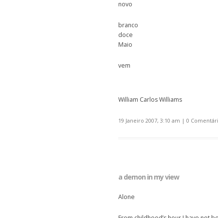
novo
branco
doce
Maio
vem
William Carlos Williams
19 Janeiro 2007, 3:10 am
|
0 Comentár
a demon in my view
Alone
From childhood’s hour I have not b