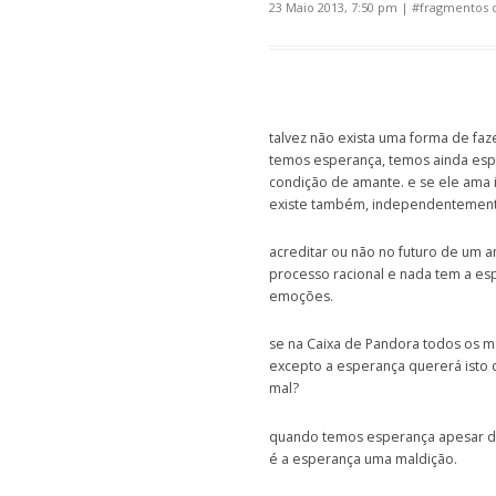
23 Maio 2013, 7:50 pm
| #
fragmentos d
talvez não exista uma forma de fa
temos esperança, temos ainda esp
condição de amante. e se ele ama
existe também, independentement
acreditar ou não no futuro de um a
processo racional e nada tem a es
emoções.
se na Caixa de Pandora todos os m
excepto a esperança quererá isto 
mal?
quando temos esperança apesar de
é a esperança uma maldição.