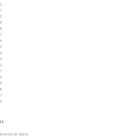
2
1
0
9
8
7
6
5
4
3
2
1
0
9
8
7
6
GS
gmentos do diário