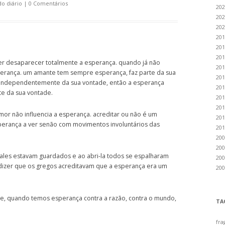
o diário
|
0 Comentários
202
202
202
201
201
201
zer desaparecer totalmente a esperança. quando já não
201
erança. um amante tem sempre esperança, faz parte da sua
201
 independentemente da sua vontade, então a esperança
201
e da sua vontade.
201
201
mor não influencia a esperança. acreditar ou não é um
201
perança a ver senão com movimentos involuntários das
201
200
200
ales estavam guardados e ao abri-la todos se espalharam
200
dizer que os gregos acreditavam que a esperança era um
200
, quando temos esperança contra a razão, contra o mundo,
TA
fra