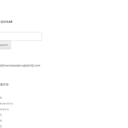
SQUISAR
rch for:
at]meninasderua[dot]com
CRITO
6
evereiro
aneiro
5
4
3