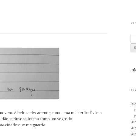
PE
Sea
m[
ES
202
F
omovem. A beleza decadente, como uma mulher lindíssima
J
lidão intrínseca, íntima como um segredo.
202
sta cidade que me guarda.
202
202