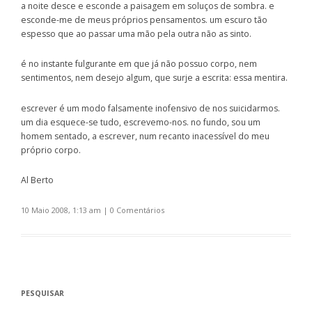
a noite desce e esconde a paisagem em soluços de sombra. e
esconde-me de meus próprios pensamentos. um escuro tão
espesso que ao passar uma mão pela outra não as sinto.
é no instante fulgurante em que já não possuo corpo, nem
sentimentos, nem desejo algum, que surje a escrita: essa mentira.
escrever é um modo falsamente inofensivo de nos suicidarmos.
um dia esquece-se tudo, escrevemo-nos. no fundo, sou um
homem sentado, a escrever, num recanto inacessível do meu
próprio corpo.
Al Berto
10 Maio 2008, 1:13 am
|
0 Comentários
PESQUISAR