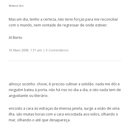
Rebecca Veit
Mas um dia, tenho a certeza, não terei forças para me reconciliar
com o mundo, nem vontade de regressar de onde estiver.
Al Berto
10 Maio 2008, 1:31 am
|
0 Comentários
almoço sozinho. chove, é preciso cultivar a solidão. nada me dói e
ninguém bateu à porta. não há riso no dia a dia, e isto nada tem de
angustiante ou literário.
encosto a cara às vidraças da imensa janela, surge a visão de uma
ilha. são muitas horas com a cara encostada aos vidos, olhando o
mar, olhando-o até que desapareça.