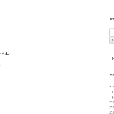
PE
Sea
w-Maker
m[
s
ES
202
F
J
202
202
202