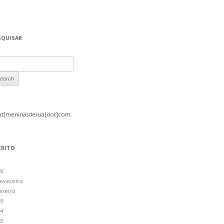
SQUISAR
rch for:
at]meninasderua[dot]com
CRITO
6
evereiro
aneiro
5
4
3