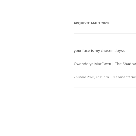
ARQUIVO:
MAIO 2020
your face is my chosen abyss.
Gwendolyn MacEwen | The Shado
26 Maio 2020, 6:31 pm
|
0 Comentário