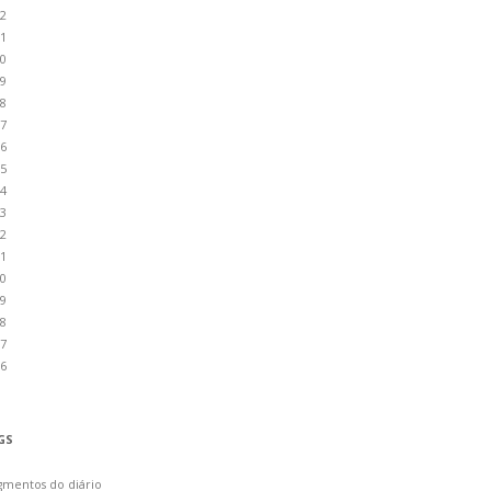
2
1
0
9
8
7
6
5
4
3
2
1
0
9
8
7
6
GS
gmentos do diário