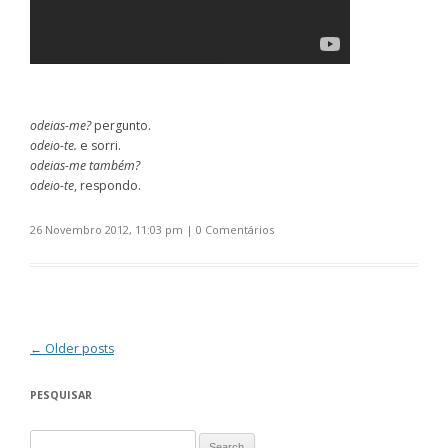
odeias-me?
pergunto.
odeio-te.
e sorri.
odeias-me também?
odeio-te
, respondo.
26 Novembro 2012, 11:03 pm
|
0 Comentários
Post navigation
←
Older posts
PESQUISAR
Search for: