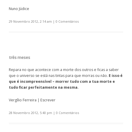
Nuno Júdice
29 Novembro 2012, 2:14 am
|
0 Comentários
três meses
Repara no que acontece com a morte dos outros e ficas a saber
que o universo se está nas tintas para que morras ou não.
E isso é
que é incompreensível – morrer tudo com a tua morte e
tudo ficar perfeitamente na mesma.
Vergílio Ferreira | Escrever
28 Novembro 2012, 5:40 pm
|
0 Comentários