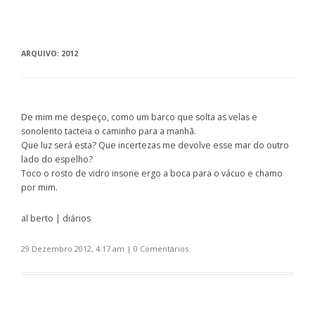
ARQUIVO:
2012
De mim me despeço, como um barco que solta as velas e
sonolento tacteia o caminho para a manhã.
Que luz será esta? Que incertezas me devolve esse mar do outro
lado do espelho?
Toco o rosto de vidro insone ergo a boca para o vácuo e chamo
por mim.
al berto | diários
29 Dezembro 2012, 4:17 am
|
0 Comentários