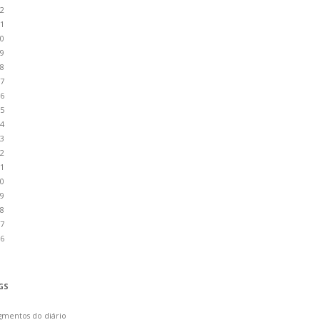
2
1
0
9
8
7
6
5
4
3
2
1
0
9
8
7
6
GS
gmentos do diário