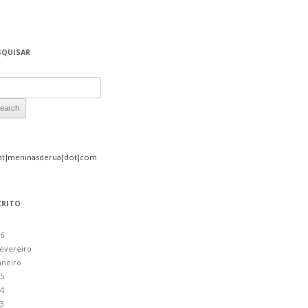
SQUISAR
rch for:
at]meninasderua[dot]com
CRITO
6
evereiro
aneiro
5
4
3