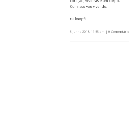
coração, vísceras e um corpo.
Com isso vou vivendo.
rui knopfli
3 Junho 2015, 11:53 am
|
0 Comentário