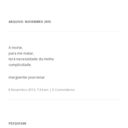
ARQUIVO:
NOVEMBRO 2015
A morte,
para me matar,
terá necessidade da minha
cumplicidade.
marguerite yourcenar
8 Novembro 2015, 7:34 am
|
0 Comentários
PESQUISAR