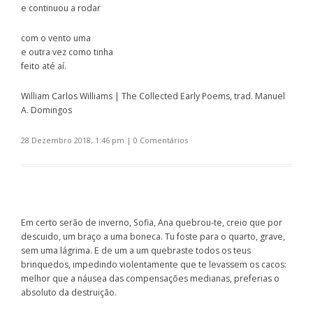
e continuou a rodar
com o vento uma
e outra vez como tinha
feito até aí.
William Carlos Williams | The Collected Early Poems, trad. Manuel
A. Domingos
28 Dezembro 2018, 1:46 pm
|
0 Comentários
Em certo serão de inverno, Sofia, Ana quebrou-te, creio que por
descuido, um braço a uma boneca. Tu foste para o quarto, grave,
sem uma lágrima. E de um a um quebraste todos os teus
brinquedos, impedindo violentamente que te levassem os cacos:
melhor que a náusea das compensações medianas, preferias o
absoluto da destruição.