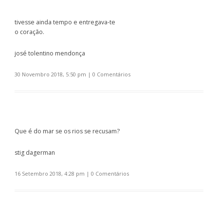
tivesse ainda tempo e entregava-te
o coração.
josé tolentino mendonça
30 Novembro 2018, 5:50 pm
|
0 Comentários
Que é do mar se os rios se recusam?
stig dagerman
16 Setembro 2018, 4:28 pm
|
0 Comentários