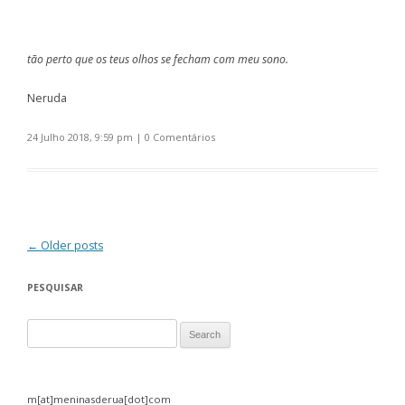
tão perto que os teus olhos se fecham com meu sono.
Neruda
24 Julho 2018, 9:59 pm
|
0 Comentários
Post navigation
←
Older posts
PESQUISAR
Search for:
m[at]meninasderua[dot]com