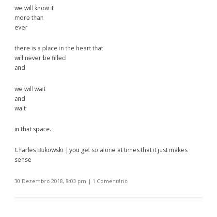
we will know it
more than
ever
there is a place in the heart that
will never be filled
and
we will wait
and
wait
in that space.
Charles Bukowski | you get so alone at times that it just makes
sense
30 Dezembro 2018, 8:03 pm
|
1 Comentário