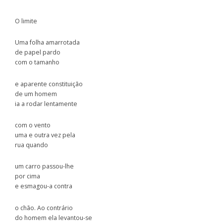
O limite
Uma folha amarrotada
de papel pardo
com o tamanho
e aparente constituição
de um homem
ia a rodar lentamente
com o vento
uma e outra vez pela
rua quando
um carro passou-lhe
por cima
e esmagou-a contra
o chão. Ao contrário
do homem ela levantou-se