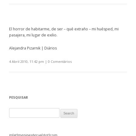
El horror de habitarme, de ser – qué extraño – mi huésped, mi
pasajera, mi lugar de exilio.
Alejandra Pizarnik | Diários
4 Abril 2010, 11:42 pm
|
0 Comentários
PESQUISAR
Search for:
m[at]meninasderua[dot]com