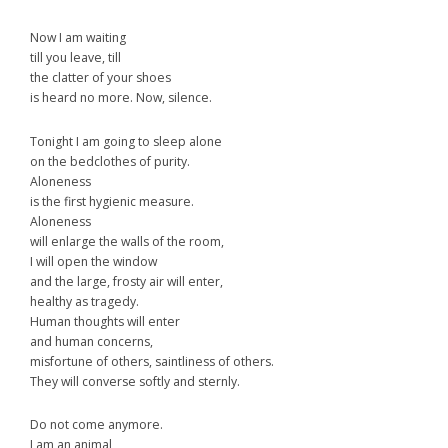
Now I am waiting
till you leave, till
the clatter of your shoes
is heard no more. Now, silence.
Tonight I am going to sleep alone
on the bedclothes of purity.
Aloneness
is the first hygienic measure.
Aloneness
will enlarge the walls of the room,
I will open the window
and the large, frosty air will enter,
healthy as tragedy.
Human thoughts will enter
and human concerns,
misfortune of others, saintliness of others.
They will converse softly and sternly.
Do not come anymore.
I am an animal