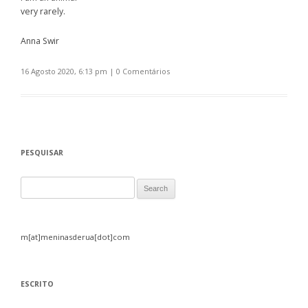
very rarely.
Anna Swir
16 Agosto 2020, 6:13 pm
|
0 Comentários
PESQUISAR
Search for:
m[at]meninasderua[dot]com
ESCRITO