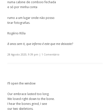
numa cabine de comboio fechada
e só por minha conta
rumo a um lugar onde não posso
tirar fotografias.
Rogério Rôla
8 anos sem ti, que inferno é este que me deixaste?
28 Agosto 2020, 9:39 pm
|
1 Comentário
I’ll open the window
Our embrace lasted too long.
We loved right down to the bone.
I hear the bones grind, I see
our two skeletons.