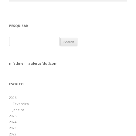
PESQUISAR
Search for:
m[at]meninasderua[dot]com
ESCRITO
2026
Fevereiro
Janeiro
2025
2024
2023
2022