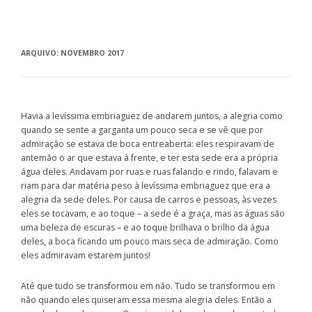
ARQUIVO:
NOVEMBRO 2017
Havia a levíssima embriaguez de andarem juntos, a alegria como
quando se sente a garganta um pouco seca e se vê que por
admiração se estava de boca entreaberta: eles respiravam de
antemão o ar que estava à frente, e ter esta sede era a própria
água deles. Andavam por ruas e ruas falando e rindo, falavam e
riam para dar matéria peso à levíssima embriaguez que era a
alegria da sede deles. Por causa de carros e pessoas, às vezes
eles se tocavam, e ao toque – a sede é a graça, mas as águas são
uma beleza de escuras – e ao toque brilhava o brilho da água
deles, a boca ficando um pouco mais seca de admiração. Como
eles admiravam estarem juntos!
Até que tudo se transformou em não. Tudo se transformou em
não quando eles quiseram essa mesma alegria deles. Então a