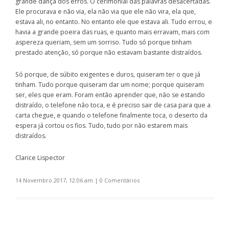
grande dança dos erros. O cerimonial das palavras desacertadas.
Ele procurava e não via, ela não via que ele não vira, ela que,
estava ali, no entanto. No entanto ele que estava ali. Tudo errou, e
havia a grande poeira das ruas, e quanto mais erravam, mais com
aspereza queriam, sem um sorriso. Tudo só porque tinham
prestado atenção, só porque não estavam bastante distraídos.
Só porque, de súbito exigentes e duros, quiseram ter o que já
tinham. Tudo porque quiseram dar um nome; porque quiseram
ser, eles que eram. Foram então aprender que, não se estando
distraído, o telefone não toca, e é preciso sair de casa para que a
carta chegue, e quando o telefone finalmente toca, o deserto da
espera já cortou os fios. Tudo, tudo por não estarem mais
distraídos.
Clarice Lispector
14 Novembro 2017, 12:06 am
|
0 Comentários