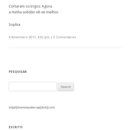
Cortaram os trigos. Agora
a minha solidão vê-se melhor.
Sophia
6 Novembro 2017, 4:02 pm
|
0 Comentários
PESQUISAR
Search for:
m[at]meninasderua[dot]com
ESCRITO