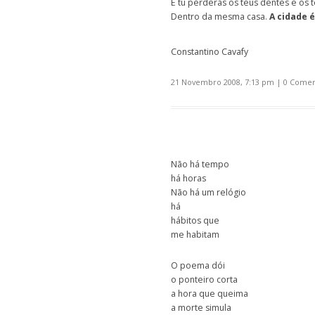
E tu perderás os teus dentes e os 
Dentro da mesma casa.
A cidade 
Constantino Cavafy
21 Novembro 2008, 7:13 pm
|
0 Comen
Não há tempo
há horas
Não há um relógio
há
hábitos que
me habitam
O poema dói
o ponteiro corta
a hora que queima
a morte simula