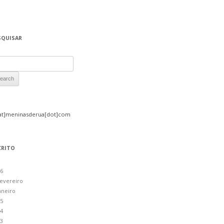
SQUISAR
rch for:
at]meninasderua[dot]com
CRITO
6
evereiro
aneiro
5
4
3