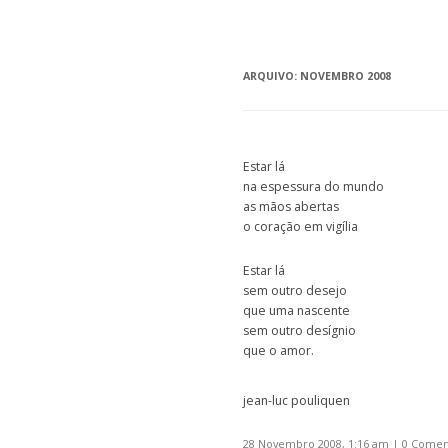
ARQUIVO:
NOVEMBRO 2008
Estar lá
na espessura do mundo
as mãos abertas
o coração em vigília
Estar lá
sem outro desejo
que uma nascente
sem outro desígnio
que o amor.
jean-luc pouliquen
28 Novembro 2008, 1:16 am
|
0 Comen