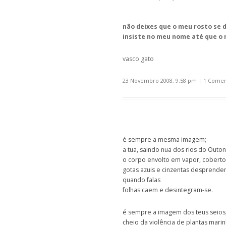
não deixes que o meu rosto se d
insiste no meu nome até que o 
vasco gato
23 Novembro 2008, 9:58 pm
|
1 Comen
é sempre a mesma imagem;
a tua, saindo nua dos rios do Outon
o corpo envolto em vapor, coberto
gotas azuis e cinzentas desprendem
quando falas
folhas caem e desintegram-se.
é sempre a imagem dos teus seios
cheio da violência de plantas mari