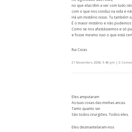
no que elas têm a ver com tudo ist
com o que nos conduz na vida e n
Há um mistério nisso. Tu também s
É o maior mistério e não podemos 
Como se nos afastássemos e só p
e fosse mesmo isso o que está cer
Rui Coias
21 Novembro 2008, 9:48 pm
|
0 Comen
Eles amputaram
As tuas coxas das minhas ancas.
Tanto quanto sei
São todos cirurgiões. Todos eles.
Eles desmantelaram-nos