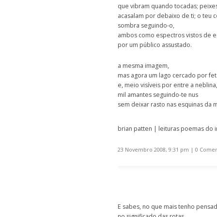
que vibram quando tocadas; peixe
acasalam por debaixo de ti; o teu c
sombra seguindo-o,
ambos como espectros vistos de e
por um público assustado.
a mesma imagem,
mas agora um lago cercado por fet
e, meio visíveis por entre a neblina
mil amantes seguindo-te nus
sem deixar rasto nas esquinas da 
brian patten | leituras poemas do i
23 Novembro 2008, 9:31 pm
|
0 Comen
E sabes, no que mais tenho pensad
no significado das rotas,