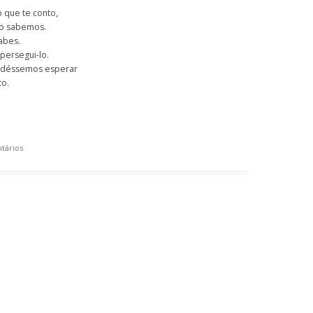
o que te conto,
ão sabemos.
abes.
persegui-lo.
udéssemos esperar
to.
tários