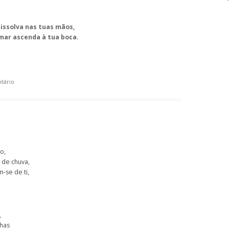
issolva nas tuas mãos,
mar ascenda à tua boca.
tário
o,
 de chuva,
-se de ti,
,
nhas