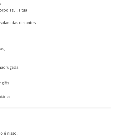
s
orpo azul, a tua
splanadas distantes
os,
,
madrugada.
nglês
tários
o é nisso,