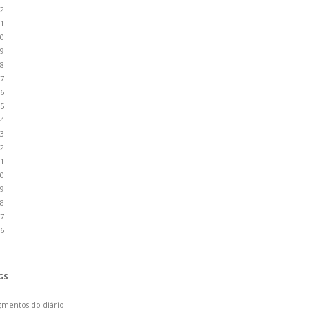
2
1
0
9
8
7
6
5
4
3
2
1
0
9
8
7
6
GS
gmentos do diário