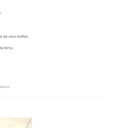
.
e de uma mulher.
a terra.
tários