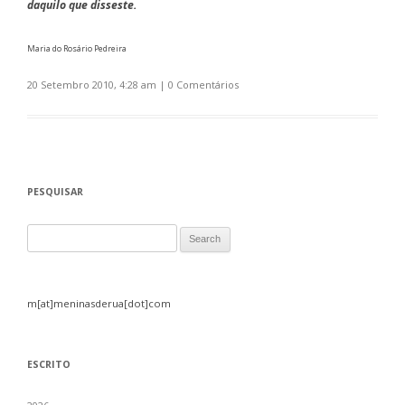
daquilo que disseste.
Maria do Rosário Pedreira
20 Setembro 2010, 4:28 am
|
0 Comentários
PESQUISAR
Search for:
m[at]meninasderua[dot]com
ESCRITO