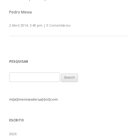
Pedro Mexia
2 Abril 2014, 3:40 pm
|
0 Comentários
PESQUISAR
Search for:
m[at]meninasderua[dot]com
ESCRITO
2026