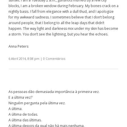
sunset. I am a Tuesday 2 a.m., gunshots muffled by a few city
blocks, I am a broken window during February. My bones crack on a
nightly basis. I fall from elegance with a dull thud, and I apologize
for my awkward sadness. I sometimes believe that I don’t belong
around people, that I belong to all the leap days that didn’t
happen. The way light and darkness mix under my skin has become
a storm. You don’t see the lightning, but you hear the echoes.
Anna Peters
6 Abril 2014, 8:08 pm
|
0 Comentários
As pessoas dão demasiada importância à primeira vez.
E a última vez?
Ninguém pergunta pela última vez.
A última.
A última de todas.
A última das últimas.
A última depois da qual não há mais nenhuma.