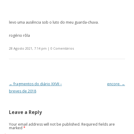
levo uma ausência sob o luto do meu guarda-chuva.
rogério rôla
28 Agosto 2021, 7:14 pm
|
0 Comentários
Post navigation
←
fragmentos do diário XXVII –
encore.
→
breves de 2018
Leave a Reply
Your email address will not be published. Required fields are
marked
*