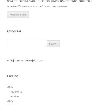
title=""> <acronym title=""> <b> <blockquote cite=""> <cite> <code> <del
datetime=""> <em> <i> <q cite=""> <strike> <strong>
PESQUISAR
Search for:
m[at]meninasderua[dot]com
ESCRITO
2026
Fevereiro
Janeiro
2025