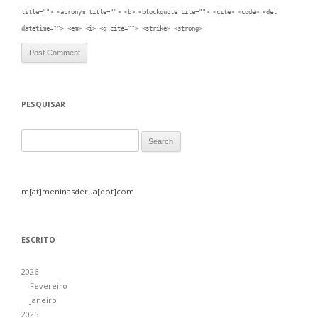
title=""> <acronym title=""> <b> <blockquote cite=""> <cite> <code> <del
datetime=""> <em> <i> <q cite=""> <strike> <strong>
PESQUISAR
Search for:
m[at]meninasderua[dot]com
ESCRITO
2026
Fevereiro
Janeiro
2025